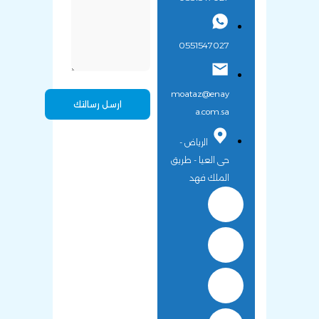
0551547027
moataz@enay
a.com.sa
الرياض -
حى العيا - طريق
الملك فهد