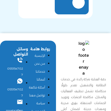
روابط هامة
وسائل
التواصل
الرئيسية
من نحن
055154702
خدماتنا
7
دقة العناية شركة رائدة في خدمات
أعمالنا
النظافة والتشغيل، تقدم حلولًا
أسئلة شائعة
055154702
متكاملة تشمل تنظيف الفعاليات
تواصل معنا
7
والمنازل، مكافحة الحشرات، وتوريد
الحمامات المتنقلة، بفِرق مدربة
سياسة
ومعدات حديثة لضمان أعلى
moataz@en