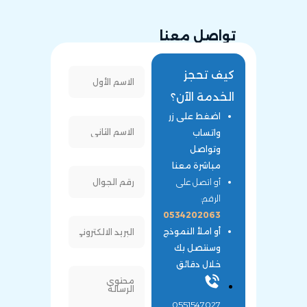
تواصل معنا
كيف تحجز
الخدمة الآن؟
اضغط على زر
واتساب
وتواصل
مباشرة معنا
أو اتصل على
الرقم:
0534202063
أو املأ النموذج
وسنتصل بك
خلال دقائق
0551547027