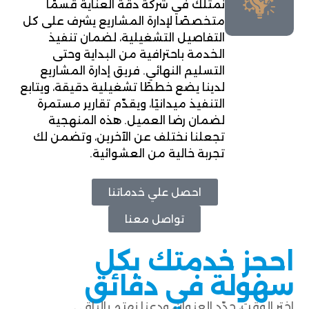
نمتلك في شركة دقة العناية قسمًا
متخصصًا لإدارة المشاريع يشرف على كل
التفاصيل التشغيلية، لضمان تنفيذ
الخدمة باحترافية من البداية وحتى
التسليم النهائي. فريق إدارة المشاريع
لدينا يضع خططًا تشغيلية دقيقة، ويتابع
التنفيذ ميدانيًا، ويقدّم تقارير مستمرة
لضمان رضا العميل. هذه المنهجية
تجعلنا نختلف عن الآخرين، وتضمن لك
تجربة خالية من العشوائية.
احصل علي خدماتنا
تواصل معنا
احجز خدمتك بكل
سهولة في دقائق
اختر الوقت، حدّد العنوان، ودعنا نهتم بالباقي