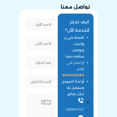
تواصل معنا
كيف تحجز
الخدمة الآن؟
اضغط على زر
واتساب
وتواصل
مباشرة معنا
أو اتصل على
الرقم:
0534202063
أو املأ النموذج
وسنتصل بك
خلال دقائق
0551547027