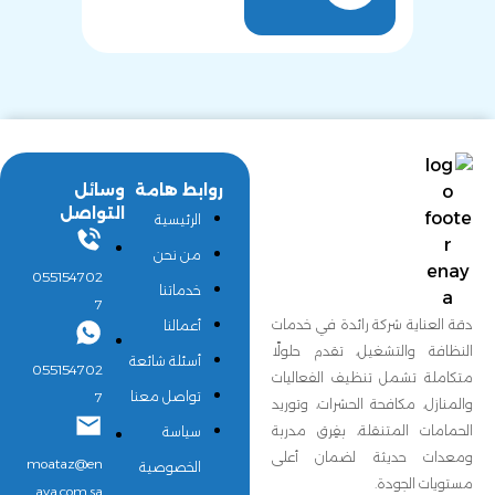
روابط هامة
وسائل
التواصل
الرئيسية
من نحن
055154702
خدماتنا
7
دقة العناية شركة رائدة في خدمات
أعمالنا
النظافة والتشغيل، تقدم حلولًا
أسئلة شائعة
055154702
متكاملة تشمل تنظيف الفعاليات
تواصل معنا
7
والمنازل، مكافحة الحشرات، وتوريد
الحمامات المتنقلة، بفِرق مدربة
سياسة
ومعدات حديثة لضمان أعلى
moataz@en
الخصوصية
مستويات الجودة.
aya.com.sa