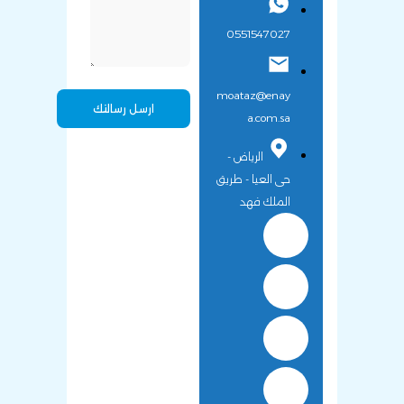
0551547027
moataz@enay
a.com.sa
الرياض -
حى العيا - طريق
الملك فهد