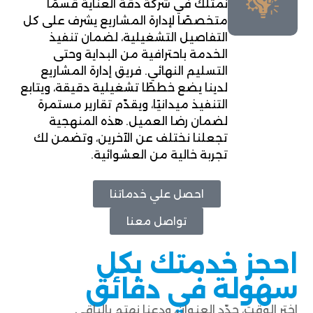
نمتلك في شركة دقة العناية قسمًا
متخصصًا لإدارة المشاريع يشرف على كل
التفاصيل التشغيلية، لضمان تنفيذ
الخدمة باحترافية من البداية وحتى
التسليم النهائي. فريق إدارة المشاريع
لدينا يضع خططًا تشغيلية دقيقة، ويتابع
التنفيذ ميدانيًا، ويقدّم تقارير مستمرة
لضمان رضا العميل. هذه المنهجية
تجعلنا نختلف عن الآخرين، وتضمن لك
تجربة خالية من العشوائية.
احصل علي خدماتنا
تواصل معنا
احجز خدمتك بكل
سهولة في دقائق
اختر الوقت، حدّد العنوان، ودعنا نهتم بالباقي