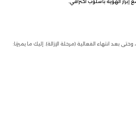
إبراز الهوية بأسلوب احترافي.
تى بعد انتهاء الفعالية (مرحلة الإزالة). إليك ما يميزنا: