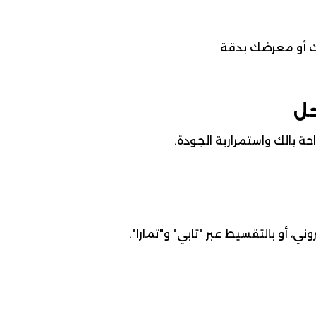
ك أو معرضك بدقة
حل
ة بالك واستمرارية الجودة.
ني، أو بالتقسيط عبر "تابي" و"تمارا".