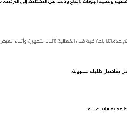
م وتنفيذ البوثات بإبداع ودقة، من التخطيط إلى التركيب، مع 
اتنا باحترافية قبل الفعالية (أثناء التجهيز)، وأثناء العرض، وح
بع كل تفاصيل طلبك بسهولة.
فة بمعايير عالية.