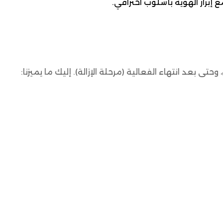
إبراز الهوية بأسلوب احترافي.
تى بعد انتهاء الفعالية (مرحلة الإزالة). إليك ما يميزنا: