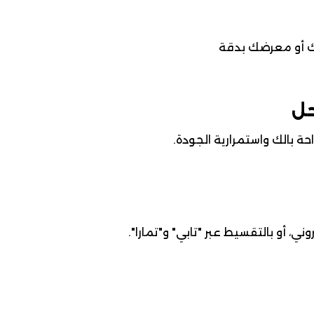
ك أو معرضك بدقة
حل
ة بالك واستمرارية الجودة.
ني، أو بالتقسيط عبر "تابي" و"تمارا".