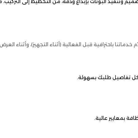
م وتنفيذ البوثات بإبداع ودقة، من التخطيط إلى التركيب، مع 
اتنا باحترافية قبل الفعالية (أثناء التجهيز)، وأثناء العرض، وح
بع كل تفاصيل طلبك بسهولة.
فة بمعايير عالية.