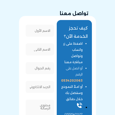
تواصل معنا
كيف تحجز
الخدمة الآن؟
اضغط على زر
واتساب
وتواصل
مباشرة معنا
أو اتصل على
الرقم:
0534202063
أو املأ النموذج
وسنتصل بك
خلال دقائق
0551547027