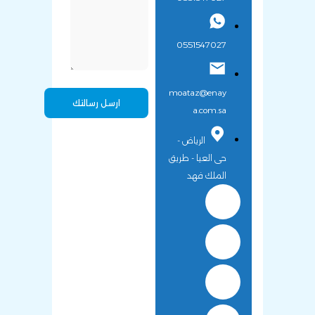
0551547027
moataz@enay
a.com.sa
الرياض -
حى العيا - طريق
الملك فهد