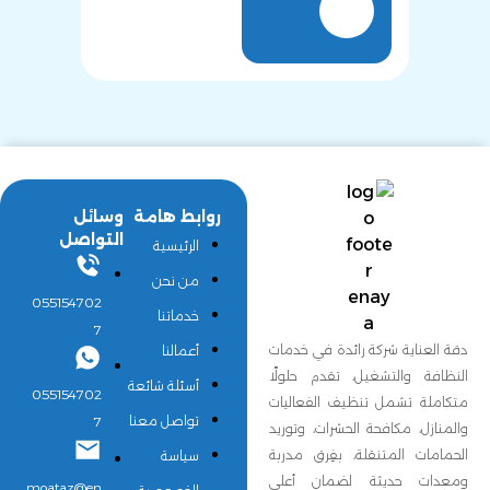
روابط هامة
وسائل
التواصل
الرئيسية
من نحن
055154702
خدماتنا
7
دقة العناية شركة رائدة في خدمات
أعمالنا
النظافة والتشغيل، تقدم حلولًا
أسئلة شائعة
055154702
متكاملة تشمل تنظيف الفعاليات
تواصل معنا
7
والمنازل، مكافحة الحشرات، وتوريد
الحمامات المتنقلة، بفِرق مدربة
سياسة
ومعدات حديثة لضمان أعلى
moataz@en