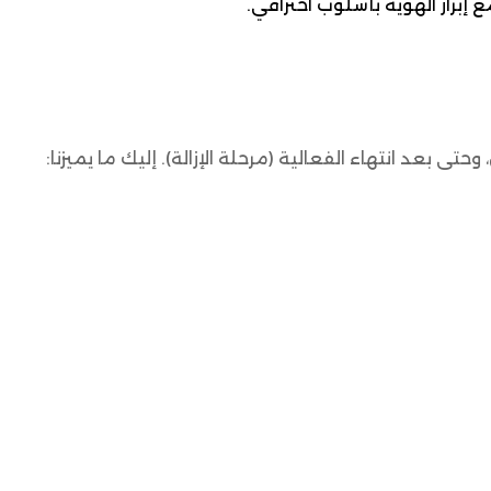
إبراز الهوية بأسلوب احترافي.
تى بعد انتهاء الفعالية (مرحلة الإزالة). إليك ما يميزنا: