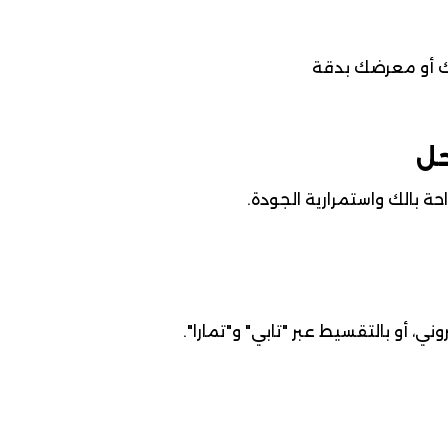
ك أو معرضك بدقة
حل
ة بالك واستمرارية الجودة.
ني، أو بالتقسيط عبر "تابي" و"تمارا".