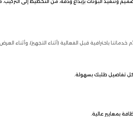
م وتنفيذ البوثات بإبداع ودقة، من التخطيط إلى التركيب، مع 
اتنا باحترافية قبل الفعالية (أثناء التجهيز)، وأثناء العرض، وح
بع كل تفاصيل طلبك بسهولة.
فة بمعايير عالية.