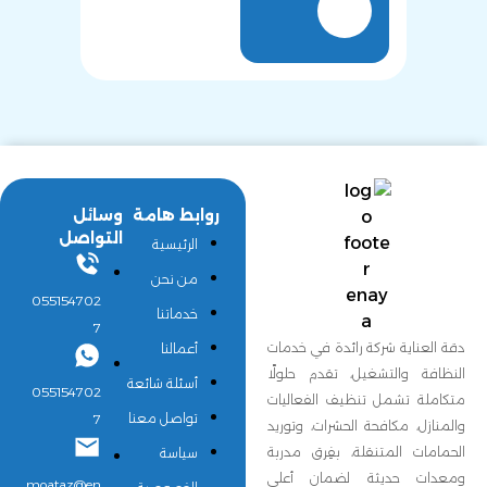
روابط هامة
وسائل
التواصل
الرئيسية
من نحن
055154702
خدماتنا
7
دقة العناية شركة رائدة في خدمات
أعمالنا
النظافة والتشغيل، تقدم حلولًا
أسئلة شائعة
055154702
متكاملة تشمل تنظيف الفعاليات
تواصل معنا
7
والمنازل، مكافحة الحشرات، وتوريد
الحمامات المتنقلة، بفِرق مدربة
سياسة
ومعدات حديثة لضمان أعلى
moataz@en