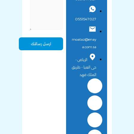
0551547027
moataz@enay
a.com.sa
الرياض -
حى العيا - طريق
الملك فهد