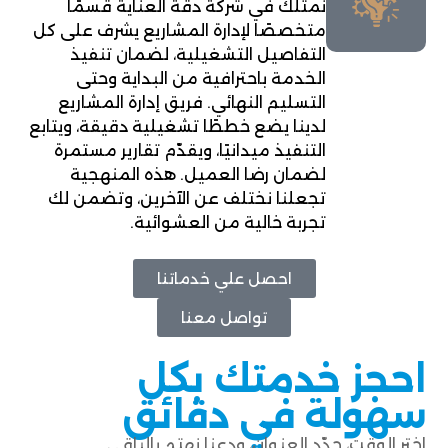
نمتلك في شركة دقة العناية قسمًا
متخصصًا لإدارة المشاريع يشرف على كل
التفاصيل التشغيلية، لضمان تنفيذ
الخدمة باحترافية من البداية وحتى
التسليم النهائي. فريق إدارة المشاريع
لدينا يضع خططًا تشغيلية دقيقة، ويتابع
التنفيذ ميدانيًا، ويقدّم تقارير مستمرة
لضمان رضا العميل. هذه المنهجية
تجعلنا نختلف عن الآخرين، وتضمن لك
تجربة خالية من العشوائية.
احصل علي خدماتنا
تواصل معنا
احجز خدمتك بكل
سهولة في دقائق
اختر الوقت، حدّد العنوان، ودعنا نهتم بالباقي