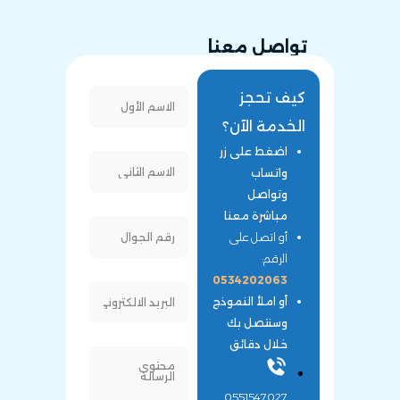
تواصل معنا
كيف تحجز
الخدمة الآن؟
اضغط على زر
واتساب
وتواصل
مباشرة معنا
أو اتصل على
الرقم:
0534202063
أو املأ النموذج
وسنتصل بك
خلال دقائق
0551547027