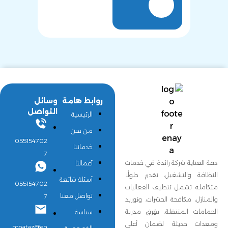
روابط هامة
وسائل
التواصل
الرئيسية
من نحن
055154702
خدماتنا
7
دقة العناية شركة رائدة في خدمات
أعمالنا
النظافة والتشغيل، تقدم حلولًا
أسئلة شائعة
055154702
متكاملة تشمل تنظيف الفعاليات
تواصل معنا
7
والمنازل، مكافحة الحشرات، وتوريد
الحمامات المتنقلة، بفِرق مدربة
سياسة
ومعدات حديثة لضمان أعلى
moataz@en