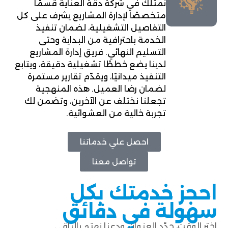
نمتلك في شركة دقة العناية قسمًا
متخصصًا لإدارة المشاريع يشرف على كل
التفاصيل التشغيلية، لضمان تنفيذ
الخدمة باحترافية من البداية وحتى
التسليم النهائي. فريق إدارة المشاريع
لدينا يضع خططًا تشغيلية دقيقة، ويتابع
التنفيذ ميدانيًا، ويقدّم تقارير مستمرة
لضمان رضا العميل. هذه المنهجية
تجعلنا نختلف عن الآخرين، وتضمن لك
تجربة خالية من العشوائية.
احصل علي خدماتنا
تواصل معنا
احجز خدمتك بكل
سهولة في دقائق
اختر الوقت، حدّد العنوان، ودعنا نهتم بالباقي