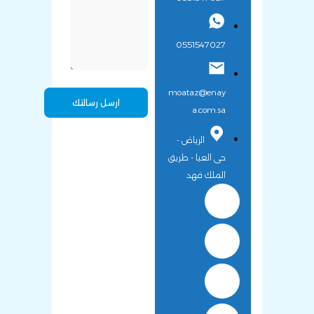
0551547027
moataz@enay
a.com.sa
الرياض -
حى العيا - طريق
الملك فهد