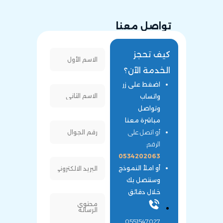
تواصل معنا
كيف تحجز
الخدمة الآن؟
اضغط على زر
واتساب
وتواصل
مباشرة معنا
أو اتصل على
الرقم:
0534202063
أو املأ النموذج
وسنتصل بك
خلال دقائق
0551547027