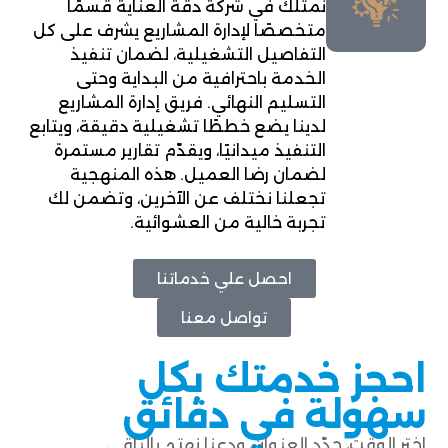
نمتلك في شركة دقة العناية قسمًا
متخصصًا لإدارة المشاريع يشرف على كل
التفاصيل التشغيلية، لضمان تنفيذ
الخدمة باحترافية من البداية وحتى
التسليم النهائي. فريق إدارة المشاريع
لدينا يضع خططًا تشغيلية دقيقة، ويتابع
التنفيذ ميدانيًا، ويقدّم تقارير مستمرة
لضمان رضا العميل. هذه المنهجية
تجعلنا نختلف عن الآخرين، وتضمن لك
تجربة خالية من العشوائية.
احصل علي خدماتنا
تواصل معنا
احجز خدمتك بكل
سهولة في دقائق
اختر الوقت، حدّد العنوان، ودعنا نهتم بالباقي