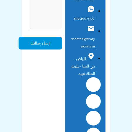
0551547027
moataz@enay
a.com.sa
الرياض -
حى العيا - طريق
الملك فهد