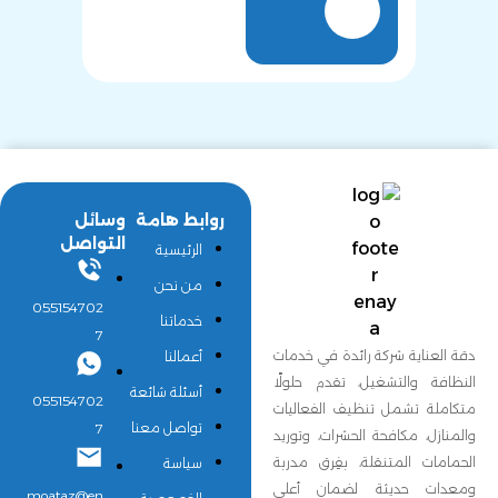
روابط هامة
وسائل
التواصل
الرئيسية
من نحن
055154702
خدماتنا
7
دقة العناية شركة رائدة في خدمات
أعمالنا
النظافة والتشغيل، تقدم حلولًا
أسئلة شائعة
055154702
متكاملة تشمل تنظيف الفعاليات
تواصل معنا
7
والمنازل، مكافحة الحشرات، وتوريد
الحمامات المتنقلة، بفِرق مدربة
سياسة
ومعدات حديثة لضمان أعلى
moataz@en