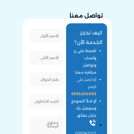
تواصل معنا
كيف تحجز
الخدمة الآن؟
اضغط على زر
واتساب
وتواصل
مباشرة معنا
أو اتصل على
الرقم:
0534202063
أو املأ النموذج
وسنتصل بك
خلال دقائق
0551547027