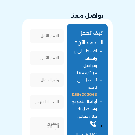
تواصل معنا
كيف تحجز
الخدمة الآن؟
اضغط على زر
واتساب
وتواصل
مباشرة معنا
أو اتصل على
الرقم:
0534202063
أو املأ النموذج
وسنتصل بك
خلال دقائق
0551547027