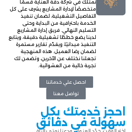
نمتلك في شركة دقة العناية قسمًا
متخصصًا لإدارة المشاريع يشرف على كل
التفاصيل التشغيلية، لضمان تنفيذ
الخدمة باحترافية من البداية وحتى
التسليم النهائي. فريق إدارة المشاريع
لدينا يضع خططًا تشغيلية دقيقة، ويتابع
التنفيذ ميدانيًا، ويقدّم تقارير مستمرة
لضمان رضا العميل. هذه المنهجية
تجعلنا نختلف عن الآخرين، وتضمن لك
تجربة خالية من العشوائية.
احصل علي خدماتنا
تواصل معنا
احجز خدمتك بكل
سهولة في دقائق
اختر الوقت، حدّد العنوان، ودعنا نهتم بالباقي