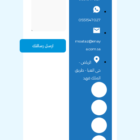
0551547027
moataz@enay
a.com.sa
الرياض -
حى العيا - طريق
الملك فهد