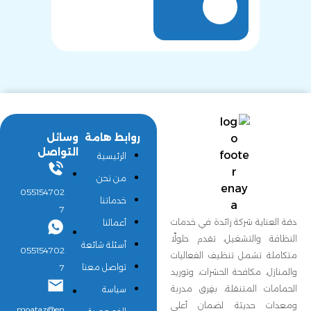
روابط هامة
وسائل
التواصل
الرئيسية
من نحن
055154702
خدماتنا
7
دقة العناية شركة رائدة في خدمات
أعمالنا
النظافة والتشغيل، تقدم حلولًا
أسئلة شائعة
055154702
متكاملة تشمل تنظيف الفعاليات
تواصل معنا
7
والمنازل، مكافحة الحشرات، وتوريد
الحمامات المتنقلة، بفِرق مدربة
سياسة
ومعدات حديثة لضمان أعلى
moataz@en