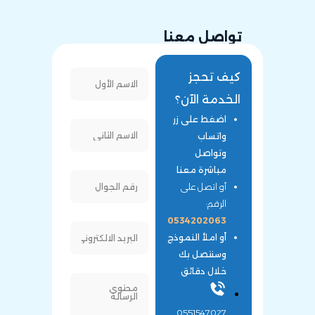
تواصل معنا
كيف تحجز
الخدمة الآن؟
اضغط على زر
واتساب
وتواصل
مباشرة معنا
أو اتصل على
الرقم:
0534202063
أو املأ النموذج
وسنتصل بك
خلال دقائق
0551547027