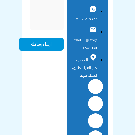
0551547027
moataz@enay
a.com.sa
الرياض -
حى العيا - طريق
الملك فهد