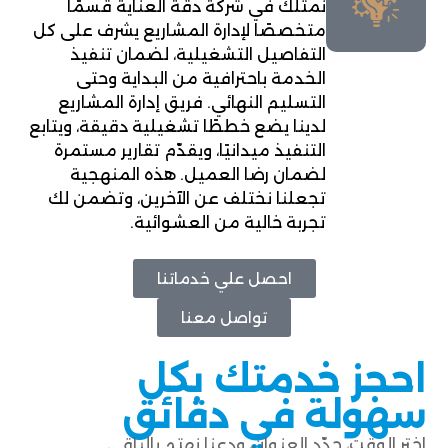
نمتلك في شركة دقة العناية قسمًا
متخصصًا لإدارة المشاريع يشرف على كل
التفاصيل التشغيلية، لضمان تنفيذ
الخدمة باحترافية من البداية وحتى
التسليم النهائي. فريق إدارة المشاريع
لدينا يضع خططًا تشغيلية دقيقة، ويتابع
التنفيذ ميدانيًا، ويقدّم تقارير مستمرة
لضمان رضا العميل. هذه المنهجية
تجعلنا نختلف عن الآخرين، وتضمن لك
تجربة خالية من العشوائية.
احصل علي خدماتنا
تواصل معنا
احجز خدمتك بكل
سهولة في دقائق
اختر الوقت، حدّد العنوان، ودعنا نهتم بالباقي