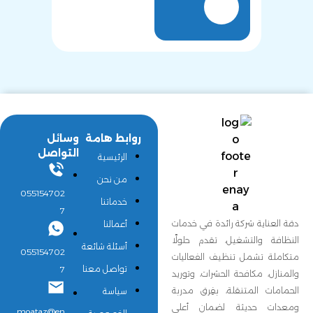
روابط هامة
وسائل
التواصل
الرئيسية
من نحن
055154702
خدماتنا
7
دقة العناية شركة رائدة في خدمات
أعمالنا
النظافة والتشغيل، تقدم حلولًا
أسئلة شائعة
055154702
متكاملة تشمل تنظيف الفعاليات
تواصل معنا
7
والمنازل، مكافحة الحشرات، وتوريد
الحمامات المتنقلة، بفِرق مدربة
سياسة
ومعدات حديثة لضمان أعلى
moataz@en