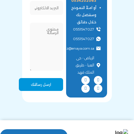
0534202063
أو املأ النموذج
وسنتصل بك
خلال دقائق
0551547027
0551547027
moataz@enaya.com.sa
الرياض - حى
العيا - طريق
الملك فهد