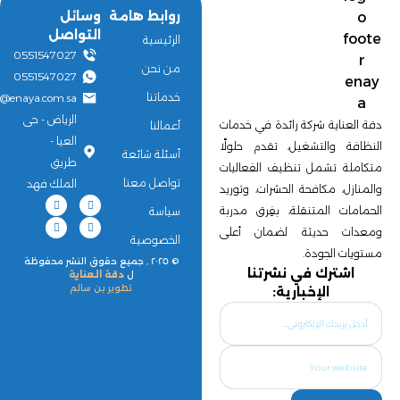
روابط هامة
وسائل
التواصل
الرئيسية
0551547027
من نحن
0551547027
خدماتنا
@enaya.com.sa
الرياض - حى
دقة العناية شركة رائدة في خدمات
أعمالنا
العيا -
النظافة والتشغيل، تقدم حلولًا
أسئلة شائعة
طريق
متكاملة تشمل تنظيف الفعاليات
تواصل معنا
الملك فهد
والمنازل، مكافحة الحشرات، وتوريد
الحمامات المتنقلة، بفِرق مدربة
سياسة
ومعدات حديثة لضمان أعلى
الخصوصية
مستويات الجودة.
© ٢٠٢٥ , جميع حقوق النشر محفوظة
اشترك في نشرتنا
ل
دقة العناية
تطوير بن سالم
الإخبارية: