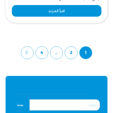
اقرأ المزيد
4
…
2
1
Search