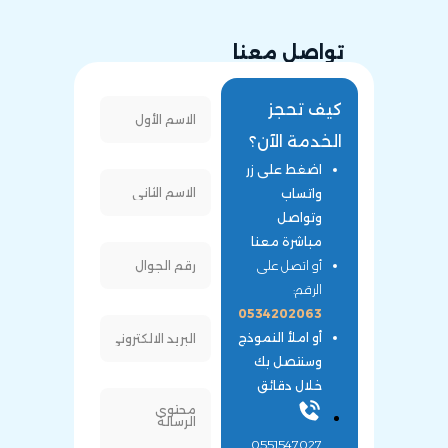
تواصل معنا
كيف تحجز
الخدمة الآن؟
اضغط على زر
واتساب
وتواصل
مباشرة معنا
أو اتصل على
الرقم:
0534202063
أو املأ النموذج
وسنتصل بك
خلال دقائق
0551547027