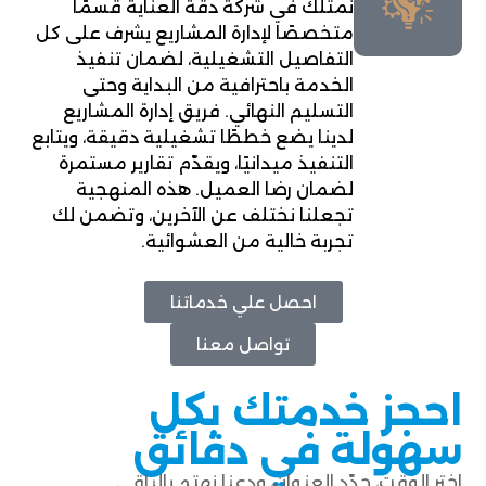
نمتلك في شركة دقة العناية قسمًا
متخصصًا لإدارة المشاريع يشرف على كل
التفاصيل التشغيلية، لضمان تنفيذ
الخدمة باحترافية من البداية وحتى
التسليم النهائي. فريق إدارة المشاريع
لدينا يضع خططًا تشغيلية دقيقة، ويتابع
التنفيذ ميدانيًا، ويقدّم تقارير مستمرة
لضمان رضا العميل. هذه المنهجية
تجعلنا نختلف عن الآخرين، وتضمن لك
تجربة خالية من العشوائية.
احصل علي خدماتنا
تواصل معنا
احجز خدمتك بكل
سهولة في دقائق
اختر الوقت، حدّد العنوان، ودعنا نهتم بالباقي