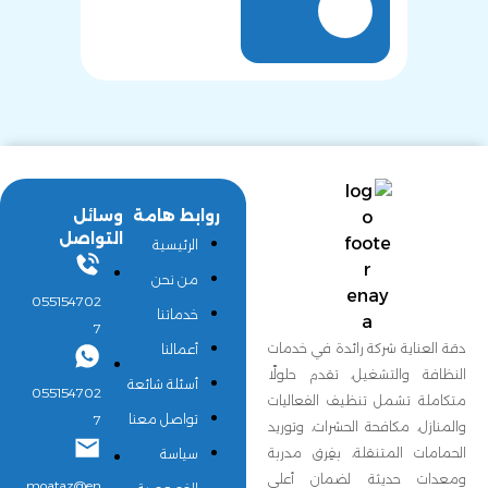
روابط هامة
وسائل
التواصل
الرئيسية
من نحن
055154702
خدماتنا
7
دقة العناية شركة رائدة في خدمات
أعمالنا
النظافة والتشغيل، تقدم حلولًا
أسئلة شائعة
055154702
متكاملة تشمل تنظيف الفعاليات
تواصل معنا
7
والمنازل، مكافحة الحشرات، وتوريد
الحمامات المتنقلة، بفِرق مدربة
سياسة
ومعدات حديثة لضمان أعلى
moataz@en