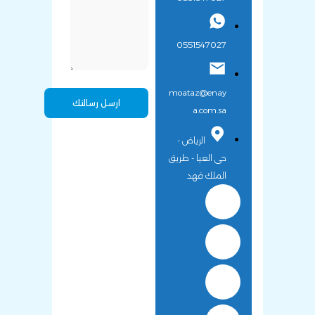
0551547027
moataz@enay
a.com.sa
الرياض -
حى العيا - طريق
الملك فهد