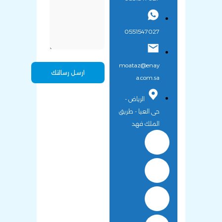
0551547027
moataz@enay
a.com.sa
الرياض -
حى العيا - طريق
الملك فهد