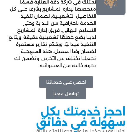
نمتلك في شركة دقة العناية قسمًا
متخصصًا لإدارة المشاريع يشرف على كل
التفاصيل التشغيلية، لضمان تنفيذ
الخدمة باحترافية من البداية وحتى
التسليم النهائي. فريق إدارة المشاريع
لدينا يضع خططًا تشغيلية دقيقة، ويتابع
التنفيذ ميدانيًا، ويقدّم تقارير مستمرة
لضمان رضا العميل. هذه المنهجية
تجعلنا نختلف عن الآخرين، وتضمن لك
تجربة خالية من العشوائية.
احصل علي خدماتنا
تواصل معنا
احجز خدمتك بكل
سهولة في دقائق
اختر الوقت، حدّد العنوان، ودعنا نهتم بالباقي