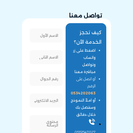
تواصل معنا
كيف تحجز
الخدمة الآن؟
اضغط على زر
واتساب
وتواصل
مباشرة معنا
أو اتصل على
الرقم:
0534202063
أو املأ النموذج
وسنتصل بك
خلال دقائق
0551547027